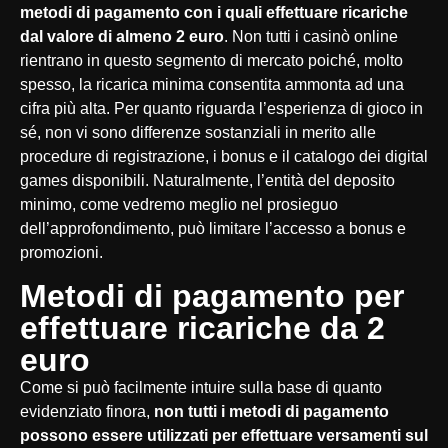
metodi di pagamento con i quali effettuare ricariche
dal valore di almeno 2 euro
. Non tutti i casinò online
rientrano in questo segmento di mercato poiché, molto
spesso, la ricarica minima consentita ammonta ad una
cifra più alta. Per quanto riguarda l’esperienza di gioco in
sé, non vi sono differenze sostanziali in merito alle
procedure di registrazione, i bonus e il catalogo dei digital
games disponibili. Naturalmente, l’entità del deposito
minimo, come vedremo meglio nel prosieguo
dell’approfondimento, può limitare l’accesso a bonus e
promozioni.
Metodi di pagamento per
effettuare ricariche da 2
euro
Come si può facilmente intuire sulla base di quanto
evidenziato finora,
non tutti i metodi di pagamento
possono essere utilizzati per effettuare versamenti sul