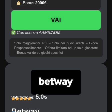
Bonus
2000€
VAI
Con licenza AAMS/ADM
Solo maggiorenni 18+ – Solo per nuovi utenti – Gioca
Responsabilmente – Offerta limitata ad un solo giocatore
– Bonus valido su giochi specifici
5.0
Valutazione:
/5
Betway