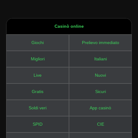
Casinò online
Giochi
Prelievo immediato
Migliori
Italiani
Live
Nuovi
Gratis
Sicuri
Soldi veri
App casinò
SPID
CIE