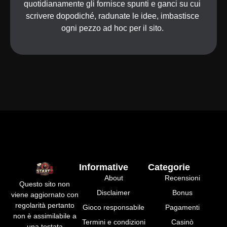
quotidianamente gli fornisce spunti e ganci su cui
scrivere dopodiché, radunate le idee, imbastisce
ogni pezzo ad hoc per il sito.
Informative
Categorie
About
Recensioni
Questo sito non
Disclaimer
Bonus
viene aggiornato con
regolarità pertanto
Gioco responsabile
Pagamenti
non è assimilabile a
Termini e condizioni
Casinò
una testata