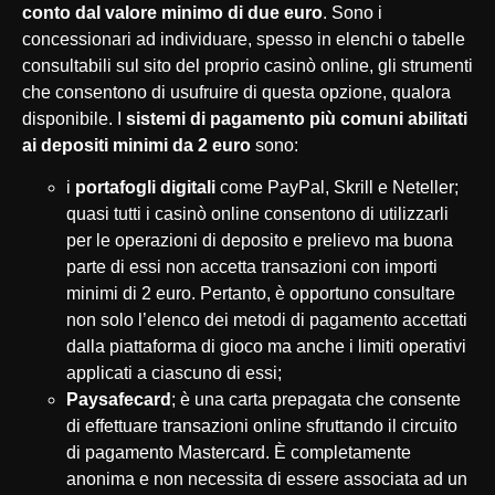
conto dal valore minimo di due euro
. Sono i
concessionari ad individuare, spesso in elenchi o tabelle
consultabili sul sito del proprio casinò online, gli strumenti
che consentono di usufruire di questa opzione, qualora
disponibile. I
sistemi di pagamento più comuni abilitati
ai depositi minimi da 2 euro
sono:
i
portafogli digitali
come PayPal, Skrill e Neteller;
quasi tutti i casinò online consentono di utilizzarli
per le operazioni di deposito e prelievo ma buona
parte di essi non accetta transazioni con importi
minimi di 2 euro. Pertanto, è opportuno consultare
non solo l’elenco dei metodi di pagamento accettati
dalla piattaforma di gioco ma anche i limiti operativi
applicati a ciascuno di essi;
Paysafecard
; è una carta prepagata che consente
di effettuare transazioni online sfruttando il circuito
di pagamento Mastercard. È completamente
anonima e non necessita di essere associata ad un