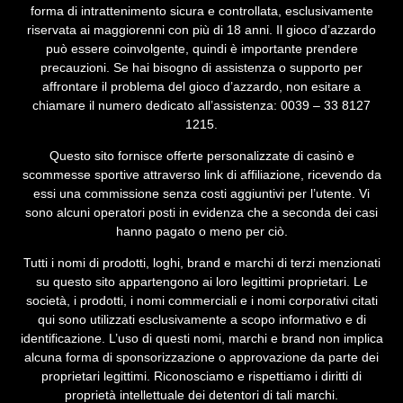
forma di intrattenimento sicura e controllata, esclusivamente
riservata ai maggiorenni con più di 18 anni. Il gioco d’azzardo
può essere coinvolgente, quindi è importante prendere
precauzioni. Se hai bisogno di assistenza o supporto per
affrontare il problema del gioco d’azzardo, non esitare a
chiamare il numero dedicato all’assistenza: 0039 – 33 8127
1215.
Questo sito fornisce offerte personalizzate di casinò e
scommesse sportive attraverso link di affiliazione, ricevendo da
essi una commissione senza costi aggiuntivi per l’utente. Vi
sono alcuni operatori posti in evidenza che a seconda dei casi
hanno pagato o meno per ciò.
Tutti i nomi di prodotti, loghi, brand e marchi di terzi menzionati
su questo sito appartengono ai loro legittimi proprietari. Le
società, i prodotti, i nomi commerciali e i nomi corporativi citati
qui sono utilizzati esclusivamente a scopo informativo e di
identificazione. L’uso di questi nomi, marchi e brand non implica
alcuna forma di sponsorizzazione o approvazione da parte dei
proprietari legittimi. Riconosciamo e rispettiamo i diritti di
proprietà intellettuale dei detentori di tali marchi.