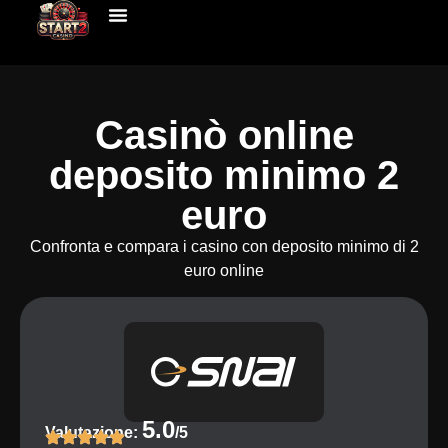
Casinò online
deposito minimo 2
euro
Confronta e compara i casino con deposito minimo di 2
euro online
5.0
Valutazione:
/5