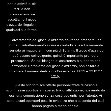
per le attività di siti
terzi e non
promuoviamo né
accettiamo il gioco
d’azzardo illegale in
qualsiasi sua forma.
Il divertimento dei giochi d’azzardo dovrebbe rimanere una
forma di intrattenimento sicura e controllata, esclusivamente
riservata ai maggiorenni con più di 18 anni. Il gioco d’azzardo
può essere coinvolgente, quindi è importante prendere
precauzioni. Se hai bisogno di assistenza o supporto per
affrontare il problema del gioco d’azzardo, non esitare a
chiamare il numero dedicato all’assistenza: 0039 – 33 8127
1215.
Questo sito fornisce offerte personalizzate di casinò e
scommesse sportive attraverso link di affiliazione, ricevendo da
essi una commissione senza costi aggiuntivi per l’utente. Vi
sono alcuni operatori posti in evidenza che a seconda dei casi
hanno pagato o meno per ciò.