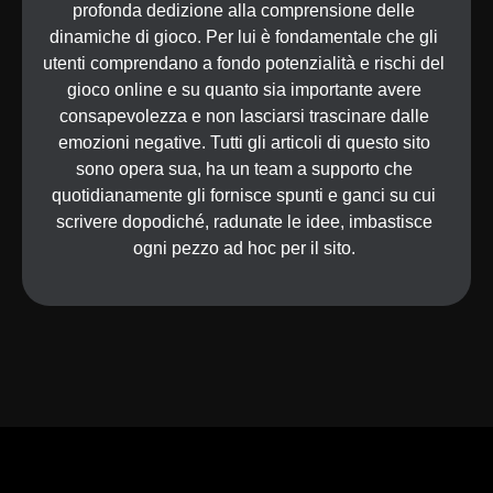
profonda dedizione alla comprensione delle
dinamiche di gioco. Per lui è fondamentale che gli
utenti comprendano a fondo potenzialità e rischi del
gioco online e su quanto sia importante avere
consapevolezza e non lasciarsi trascinare dalle
emozioni negative. Tutti gli articoli di questo sito
sono opera sua, ha un team a supporto che
quotidianamente gli fornisce spunti e ganci su cui
scrivere dopodiché, radunate le idee, imbastisce
ogni pezzo ad hoc per il sito.