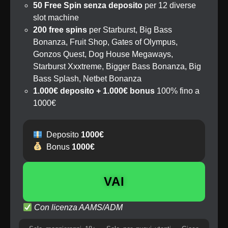
50 Free Spin senza deposito
per 12 diverse
slot machine
200 free spins
per Starburst, Big Bass
Bonanza, Fruit Shop, Gates of Olympus,
Gonzos Quest, Dog House Megaways,
Starburst Xxxtreme, Bigger Bass Bonanza, Big
Bass Splash, Netbet Bonanza
1.000€ deposito + 1.000€ bonus
100% fino a
1000€
Deposito
1000€
Bonus
1000€
VAI
Con licenza AAMS/ADM