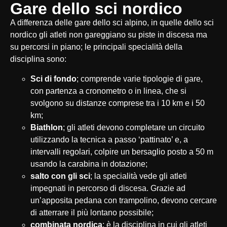
Gare dello sci nordico
A differenza delle gare dello sci alpino, in quelle dello sci
nordico gli atleti non gareggiano su piste in discesa ma
su percorsi in piano; le principali specialità della
disciplina sono:
Sci di fondo
; comprende varie tipologie di gare,
con partenza a cronometro o in linea, che si
svolgono su distanze comprese tra i 10 km e i 50
km;
Biathlon
; gli atleti devono completare un circuito
utilizzando la tecnica a passo ‘pattinato’ e, a
intervalli regolari, colpire un bersaglio posto a 50 m
usando la carabina in dotazione;
salto con gli sci
; la specialità vede gli atleti
impegnati in percorso di discesa. Grazie ad
un’apposita pedana con trampolino, devono cercare
di atterrare il più lontano possibile;
combinata nordica
; è la disciplina in cui gli atleti