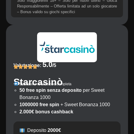
Solo maggiorenni 18+ – Solo per nuovi utenti – Gioca
Responsabilmente – Offerta limitata ad un solo giocatore
– Bonus valido su giochi specifici
5.0
Valutazione:
/5
Starcasinò
Starcasinò recensione completa
50 free spin senza deposito
per Sweet
Bonanza 1000
1000000 free spin
+ Sweet Bonanza 1000
2.000€ bonus cashback
Deposito
2000€