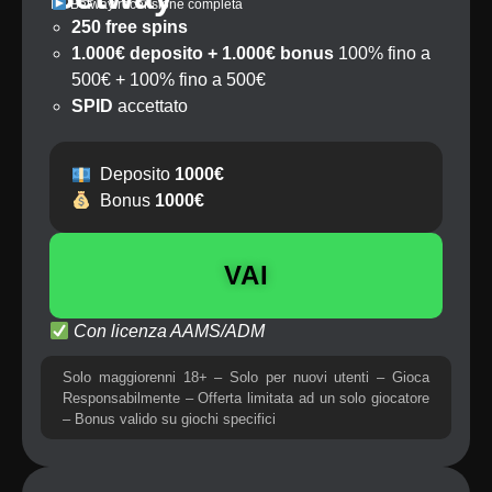
Betway recensione completa
250 free spins
1.000€ deposito + 1.000€ bonus
100% fino a
500€ + 100% fino a 500€
SPID
accettato
Deposito
1000€
Bonus
1000€
VAI
Con licenza AAMS/ADM
Solo maggiorenni 18+ – Solo per nuovi utenti – Gioca
Responsabilmente – Offerta limitata ad un solo giocatore
– Bonus valido su giochi specifici