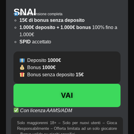
SNAI
SNAI recensione completa
15€ di bonus senza deposito
1.000€ deposito + 1.000€ bonus
100% fino a
1.000€
SPID
accettato
Deposito
1000€
Bonus
1000€
Bonus senza deposito
15€
VAI
Con licenza AAMS/ADM
Solo maggiorenni 18+ – Solo per nuovi utenti – Gioca
Responsabilmente – Offerta limitata ad un solo giocatore