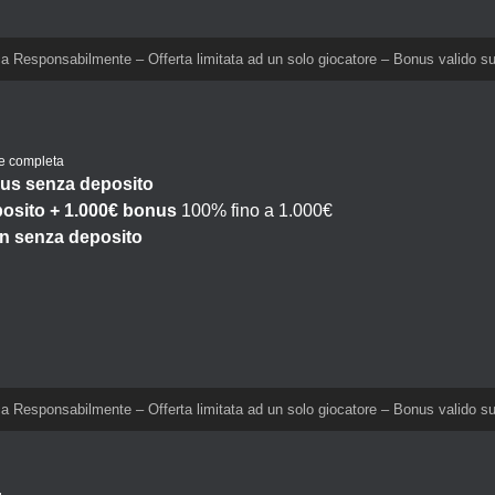
a Responsabilmente – Offerta limitata ad un solo giocatore – Bonus valido su 
e completa
nus senza deposito
posito + 1.000€ bonus
100% fino a 1.000€
in senza deposito
a Responsabilmente – Offerta limitata ad un solo giocatore – Bonus valido su 