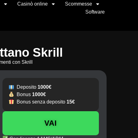
i
Casinò online
Scommesse
Software
tano Skrill
enti con Skrill
Deposito
1000€
Bonus
1000€
Bonus senza deposito
15€
VAI