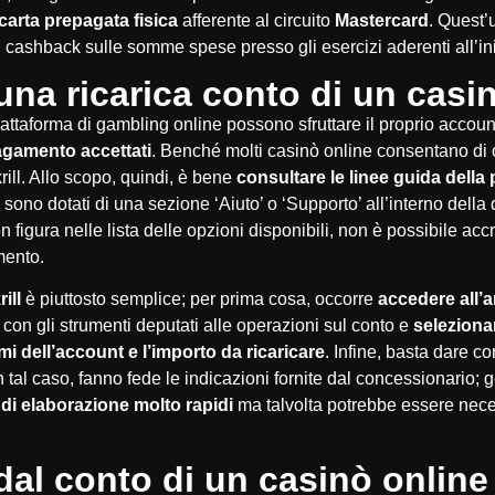
carta prepagata fisica
afferente al circuito
Mastercard
. Quest’u
ashback sulle somme spese presso gli esercizi aderenti all’ini
una ricarica conto di un casi
 piattaforma di gambling online possono sfruttare il proprio accoun
pagamento accettati
. Benché molti casinò online consentano di op
krill. Allo scopo, quindi, è bene
consultare le linee guida della 
ne sono dotati di una sezione ‘Aiuto’ o ‘Supporto’ all’interno del
on figura nelle lista delle opzioni disponibili, non è possibile ac
mento.
ill
è piuttosto semplice; per prima cosa, occorre
accedere all’
ne con gli strumenti deputati alle operazioni sul conto e
selezionar
emi dell’account e l’importo da ricaricare
. Infine, basta dare c
n tal caso, fanno fede le indicazioni fornite dal concessionario;
 di elaborazione molto rapidi
ma talvolta potrebbe essere neces
al conto di un casinò online 