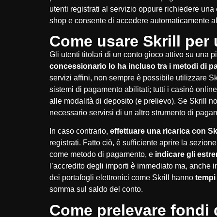
utenti registrati al servizio oppure richiedere una
shop e consente di accedere automaticamente al c
Come usare Skrill per 
Gli utenti titolari di un conto gioco attivo su una
concessionario lo ha incluso tra i metodi di 
servizi affini, non sempre è possibile utilizzare S
sistemi di pagamento abilitati; tutti i casinò onli
alle modalità di deposito (e prelievo). Se Skrill n
necessario servirsi di un altro strumento di paga
In caso contrario,
effettuare una ricarica con Skr
registrati. Fatto ciò, è sufficiente aprire la sezio
come metodo di pagamento, e
indicare gli estr
l’accredito degli importi è immediato ma, anche i
dei portafogli elettronici come Skrill hanno
tempi
somma sul saldo del conto.
Come prelevare fondi d