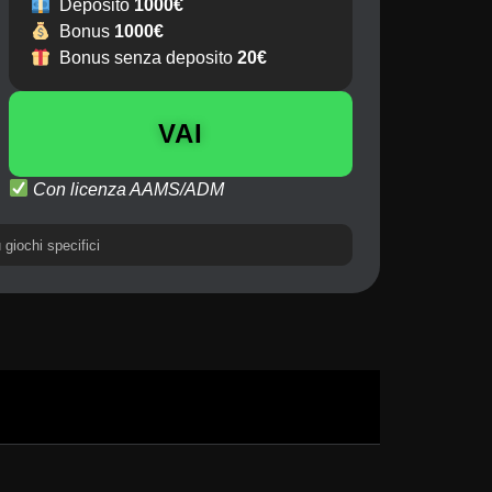
Deposito
1000€
Bonus
1000€
Bonus senza deposito
20€
VAI
Con licenza AAMS/ADM
giochi specifici