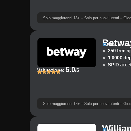
Solo maggiorenni 18+ – Solo per nuovi utenti – Gioc
Betwa
Betway recens
250 free s
1.000€ de
SPID
accet
5.0
Valutazione:
/5
Solo maggiorenni 18+ – Solo per nuovi utenti – Gioc
Willia
William Hill r