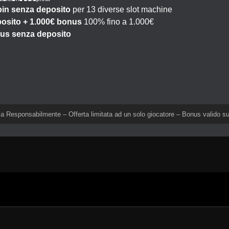
pin senza deposito
per 13 diverse slot machine
posito + 1.000€ bonus
100% fino a 1.000€
nus senza deposito
a Responsabilmente – Offerta limitata ad un solo giocatore – Bonus valido su 