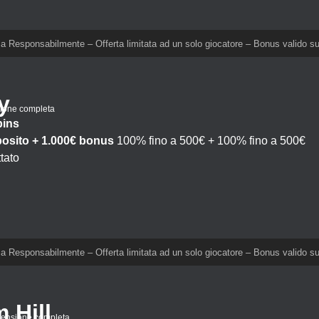
a Responsabilmente – Offerta limitata ad un solo giocatore – Bonus valido su 
y
ione completa
pins
posito + 1.000€ bonus
100% fino a 500€ + 100% fino a 500€
tato
a Responsabilmente – Offerta limitata ad un solo giocatore – Bonus valido su 
m Hill
ecensione completa