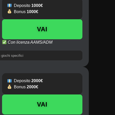
Deposito
1000€
Bonus
1000€
VAI
Con licenza AAMS/ADM
giochi specifici
Deposito
2000€
Bonus
2000€
VAI