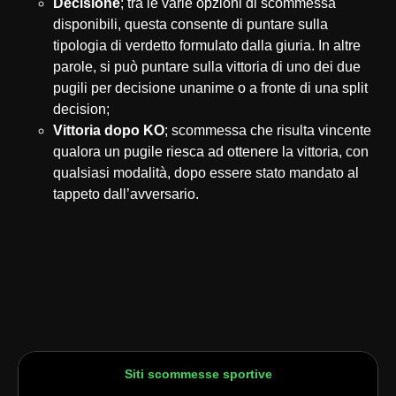
Decisione
; tra le varie opzioni di scommessa
disponibili, questa consente di puntare sulla
tipologia di verdetto formulato dalla giuria. In altre
parole, si può puntare sulla vittoria di uno dei due
pugili per decisione unanime o a fronte di una split
decision;
Vittoria dopo KO
; scommessa che risulta vincente
qualora un pugile riesca ad ottenere la vittoria, con
qualsiasi modalità, dopo essere stato mandato al
tappeto dall’avversario.
Siti scommesse sportive