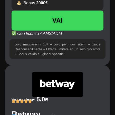
Bonus
2000€
VAI
Con licenza AAMS/ADM
Solo maggiorenni 18+ – Solo per nuovi utenti – Gioca
Responsabilmente – Offerta limitata ad un solo giocatore
– Bonus valido su giochi specifici
5.0
Valutazione:
/5
Betway