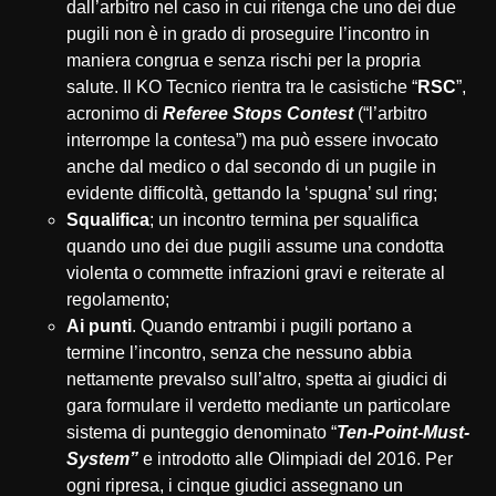
dall’arbitro nel caso in cui ritenga che uno dei due
pugili non è in grado di proseguire l’incontro in
maniera congrua e senza rischi per la propria
salute. Il KO Tecnico rientra tra le casistiche “
RSC
”,
acronimo di
Referee Stops Contest
(“l’arbitro
interrompe la contesa”) ma può essere invocato
anche dal medico o dal secondo di un pugile in
evidente difficoltà, gettando la ‘spugna’ sul ring;
Squalifica
; un incontro termina per squalifica
quando uno dei due pugili assume una condotta
violenta o commette infrazioni gravi e reiterate al
regolamento;
Ai punti
. Quando entrambi i pugili portano a
termine l’incontro, senza che nessuno abbia
nettamente prevalso sull’altro, spetta ai giudici di
gara formulare il verdetto mediante un particolare
sistema di punteggio denominato “
Ten-Point-Must-
System”
e introdotto alle Olimpiadi del 2016. Per
ogni ripresa, i cinque giudici assegnano un