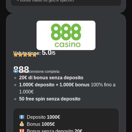
– Bonus valido su giochi specifici
5.0
Valutazione:
/5
888
888 recensione completa
20€ di bonus senza deposito
1.000€ deposito + 1.000€ bonus
100% fino a
1.000€
50 free spin senza deposito
Deposito
1000€
Bonus
1005€
Bonus senza deposito
20€