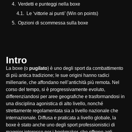
Verdetti e punteggi nella boxe
Le ‘vittorie ai punti’ (Win on points)
Opzioni di scommessa sulla boxe
Intro
La boxe (o
pugilato
) è uno degli sport da combattimento
di più antica tradizione; le sue origini hanno radici
millenarie, che affondano nell’antichità più remota. Nel
corso del tempo, si è progressivamente evoluto,
differenziandosi per aree geografiche e trasformandosi in
una disciplina agonistica di alto livello, nonché
strettamente regolamentata sia a livello nazionale che
internazionale. Diffusa e praticata a livello globale, la
boxe è stato anche uno degli sport professionistici di
maggior interesse per i bookmaker, che offrono agli