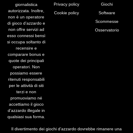
Privacy policy
Giochi
giornalistica
autorizzata. Inoltre,
Cookie policy
Software
non è un operatore
Scommesse
di gioco d’azzardo e
non offre servizi ad
Osservatorio
esso connessi bensì
si occupa soltanto di
recensire e
comparare bonus e
quote dei principali
operatori. Non
possiamo essere
ritenuti responsabili
per le attività di siti
terzi e non
promuoviamo né
accettiamo il gioco
d’azzardo illegale in
qualsiasi sua forma.
Il divertimento dei giochi d’azzardo dovrebbe rimanere una