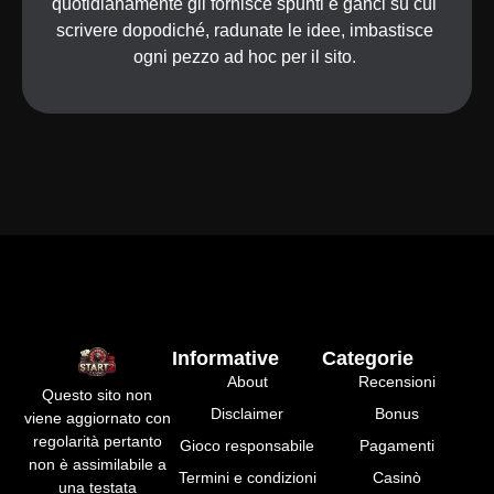
quotidianamente gli fornisce spunti e ganci su cui
scrivere dopodiché, radunate le idee, imbastisce
ogni pezzo ad hoc per il sito.
Informative
Categorie
About
Recensioni
Questo sito non
Disclaimer
Bonus
viene aggiornato con
regolarità pertanto
Gioco responsabile
Pagamenti
non è assimilabile a
Termini e condizioni
Casinò
una testata