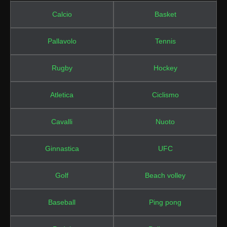
Calcio
Basket
Pallavolo
Tennis
Rugby
Hockey
Atletica
Ciclismo
Cavalli
Nuoto
Ginnastica
UFC
Golf
Beach volley
Baseball
Ping pong