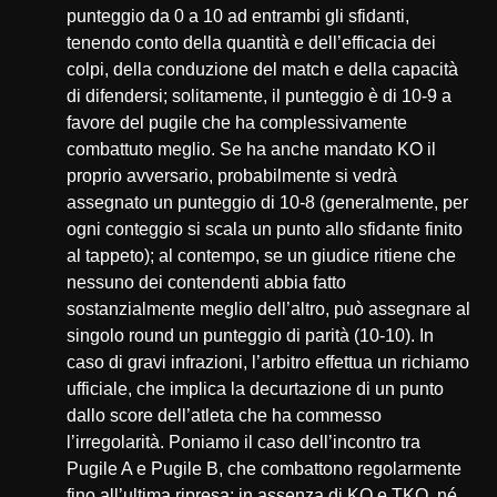
punteggio da 0 a 10 ad entrambi gli sfidanti,
tenendo conto della quantità e dell’efficacia dei
colpi, della conduzione del match e della capacità
di difendersi; solitamente, il punteggio è di 10-9 a
favore del pugile che ha complessivamente
combattuto meglio. Se ha anche mandato KO il
proprio avversario, probabilmente si vedrà
assegnato un punteggio di 10-8 (generalmente, per
ogni conteggio si scala un punto allo sfidante finito
al tappeto); al contempo, se un giudice ritiene che
nessuno dei contendenti abbia fatto
sostanzialmente meglio dell’altro, può assegnare al
singolo round un punteggio di parità (10-10). In
caso di gravi infrazioni, l’arbitro effettua un richiamo
ufficiale, che implica la decurtazione di un punto
dallo score dell’atleta che ha commesso
l’irregolarità. Poniamo il caso dell’incontro tra
Pugile A e Pugile B, che combattono regolarmente
fino all’ultima ripresa; in assenza di KO e TKO, né