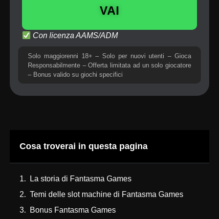
VAI
Con licenza AAMS/ADM
Solo maggiorenni 18+ – Solo per nuovi utenti – Gioca
Responsabilmente – Offerta limitata ad un solo giocatore
– Bonus valido su giochi specifici
Cosa troverai in questa pagina
La storia di Fantasma Games
Temi delle slot machine di Fantasma Games
Bonus Fantasma Games