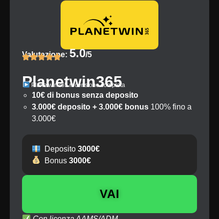
5.0
Valutazione:
/5
Planetwin365
Planetwin365 recensione completa
10€ di bonus senza deposito
3.000€ deposito + 3.000€ bonus
100% fino a
3.000€
Deposito
3000€
Bonus
3000€
VAI
Con licenza AAMS/ADM