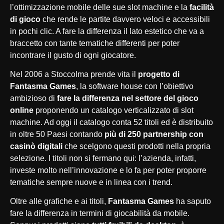
l’ottimizzazione mobile delle sue slot machine e la
facilità
di gioco
che rende le partite davvero veloci e accessibili
in pochi clic. A fare la differenza il lato estetico che va a
braccetto con tante tematiche differenti per poter
incontrare il gusto di ogni giocatore.
Nel 2006 a Stoccolma prende vita il
progetto di
Fantasma Games
, la software house con l’obiettivo
ambizioso di
fare la differenza nel settore del gioco
online
proponendo un catalogo verticalizzato di slot
machine. Ad oggi il catalogo conta 52 titoli ed è distribuito
in oltre 50 Paesi contando
più di 250 partnership con
casinò digitali
che scelgono questi prodotti nella propria
selezione. I titoli non si fermano qui: l’azienda, infatti,
investe molto nell’innovazione e lo fa per poter proporre
tematiche sempre nuove e in linea con i trend.
Oltre alle grafiche e ai titoli,
Fantasma Games
ha saputo
fare la differenza in termini di giocabilità da mobile.