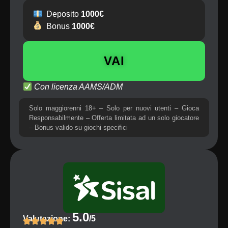
Deposito
1000€
Bonus
1000€
VAI
Con licenza AAMS/ADM
Solo maggiorenni 18+ – Solo per nuovi utenti – Gioca
Responsabilmente – Offerta limitata ad un solo giocatore
– Bonus valido su giochi specifici
5.0
Valutazione:
/5