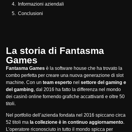
Informazioni aziendali
Conclusioni
La storia di Fantasma
Games
Fantasma Games
è la software house che ha trovato la
combo perfetta per creare una nuova generazione di slot
machine. Con un
team esperto
nel
settore del gaming e
del gambing
, dal 2016 ha fatto la differenza nel mondo
dei casinò online fornendo grafiche accattivanti e oltre 50
titoli.
Nel portfolio dell’azienda fondata nel 2016 spiccano circa
52 titoli ma
la collezione è in continuo aggiornamento
.
L’operatore riconosciuto in tutto il mondo spicca per