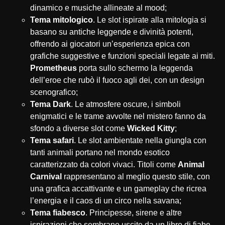
dinamico e musiche allineate al mood;
Tema mitologico
. Le slot ispirate alla mitologia si
basano su antiche leggende e divinità potenti,
offrendo ai giocatori un’esperienza epica con
grafiche suggestive e funzioni speciali legate ai miti.
Prometheus
porta sullo schermo la leggenda
dell’eroe che rubò il fuoco agli dei, con un design
scenografico;
Tema Dark
. Le atmosfere oscure, i simboli
enigmatici e le trame avvolte nel mistero fanno da
sfondo a diverse slot come
Wicked Kitty
;
Tema safari
. Le slot ambientate nella giungla con
tanti animali portano nel mondo esotico
caratterizzato da colori vivaci. Titoli come
Animal
Carnival
rappresentano al meglio questo stile, con
una grafica accattivante e un gameplay che ricrea
l’energia e il caos di un circo nella savana;
Tema fiabesco
. Principesse, sirene e altre
ispirazioni che sembrano uscite da un libro di fiabe