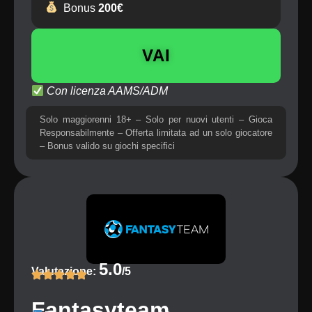
Bonus
200€
VAI
Con licenza AAMS/ADM
Solo maggiorenni 18+ – Solo per nuovi utenti – Gioca
Responsabilmente – Offerta limitata ad un solo giocatore
– Bonus valido su giochi specifici
5.0
Valutazione:
/5
Fantasyteam