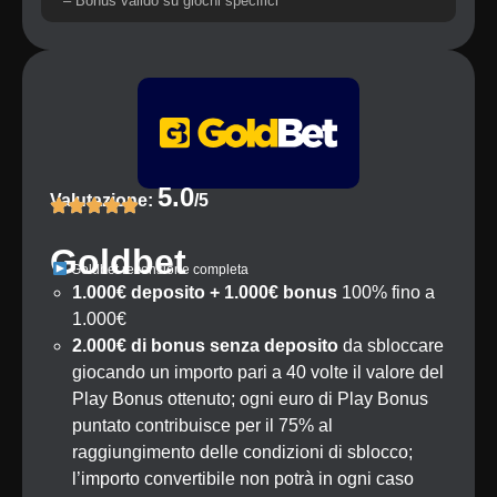
– Bonus valido su giochi specifici
5.0
Valutazione:
/5
Goldbet
Goldbet recensione completa
1.000€ deposito + 1.000€ bonus
100% fino a
1.000€
2.000€ di bonus senza deposito
da sbloccare
giocando un importo pari a 40 volte il valore del
Play Bonus ottenuto; ogni euro di Play Bonus
puntato contribuisce per il 75% al
raggiungimento delle condizioni di sblocco;
l’importo convertibile non potrà in ogni caso