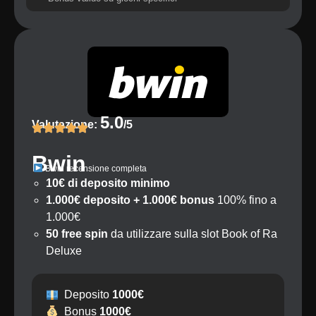
5.0
Valutazione:
/5
Bwin
Bwin recensione completa
10€ di deposito minimo
1.000€ deposito + 1.000€ bonus
100% fino a
1.000€
50 free spin
da utilizzare sulla slot Book of Ra
Deluxe
Deposito
1000€
Bonus
1000€