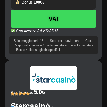
Bonus
1000€
VAI
Con licenza AAMS/ADM
Solo maggiorenni 18+ – Solo per nuovi utenti – Gioca
Responsabilmente – Offerta limitata ad un solo giocatore
– Bonus valido su giochi specifici
5.0
Valutazione:
/5
Starcasinò