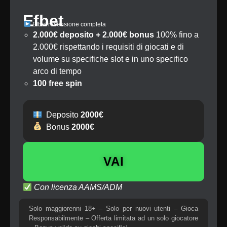
Efbet
Efbet recensione completa
2.000€ deposito + 2.000€ bonus
100% fino a
2.000€ rispettando i requisiti di giocati e di
volume su specifiche slot e in uno specifico
arco di tempo
100 free spin
Deposito
2000€
Bonus
2000€
VAI
Con licenza AAMS/ADM
Solo maggiorenni 18+ – Solo per nuovi utenti – Gioca
Responsabilmente – Offerta limitata ad un solo giocatore