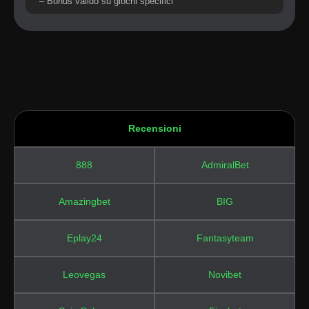
– Bonus valido su giochi specifici
Recensioni
888
AdmiralBet
Amazingbet
BIG
Eplay24
Fantasyteam
Leovegas
Novibet