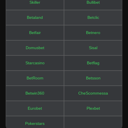
Skiller
Bullibet
Betaland
Betclic
Betfair
Betnero
Domusbet
Sisal
Starcasino
Betflag
BetRoom
Betsson
Betwin360
CheScommessa
Eurobet
Plexbet
Pokerstars