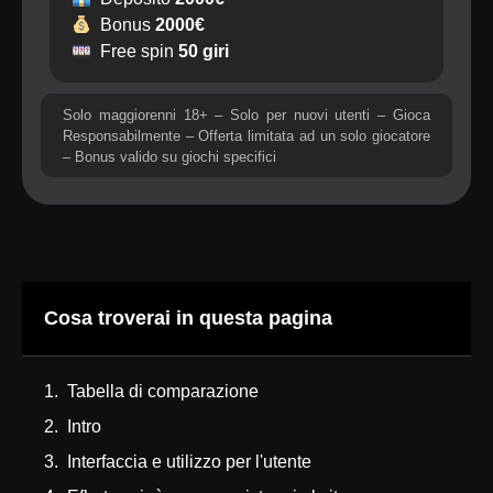
Bonus
2000€
Free spin
50 giri
Solo maggiorenni 18+ – Solo per nuovi utenti – Gioca
Responsabilmente – Offerta limitata ad un solo giocatore
– Bonus valido su giochi specifici
Cosa troverai in questa pagina
Tabella di comparazione
Intro
Interfaccia e utilizzo per l'utente