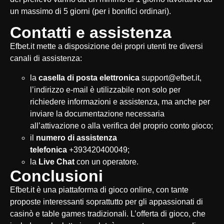
un massimo di 5 giorni (per i bonifici ordinari).
Contatti e assistenza
Efbet.it mette a disposizione dei propri utenti tre diversi
canali di assistenza:
la
casella di posta elettronica
support@efbet.it
,
l’indirizzo e-mail è utilizzabile non solo per
richiedere informazioni e assistenza, ma anche per
inviare la documentazione necessaria
all’attivazione o alla verifica del proprio conto gioco;
il
numero di assistenza
telefonica
+393420400049;
la
Live Chat
con un operatore.
Conclusioni
Efbet.it è una piattaforma di gioco online, con tante
proposte interessanti soprattutto per gli appassionati di
casinò e table games tradizionali. L’offerta di gioco, che