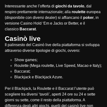
Interessante anche l’offerta di
giochi da tavolo
, dal
respiro prettamente internazionale; alla
roulette
europea
(disponibile con diversi dealer) si affiancano il
poker
, in
versione Casino Hold ‘Em e Jacks or Better, e il
classico
Baccarat
.
Casinò live
Il palinsesto del Casinò live della piattaforma si sviluppa
attraverso diverse tipologie di giochi, ovvero:
Show games;
Roulette (Mega roulette, Live Speed, Macao e Italy);
Baccarat;
Blackjack e Blackjack Azure.
Per il Blackjack, la Roulette e il Baccarat l’utente può
scegliere tra diversi ‘tavoli’, aperti 24 ore su 24 e sette
giorni su sette, come il resto della piattaforma. A
differenza degli altri giochi, quelli del casinò live non