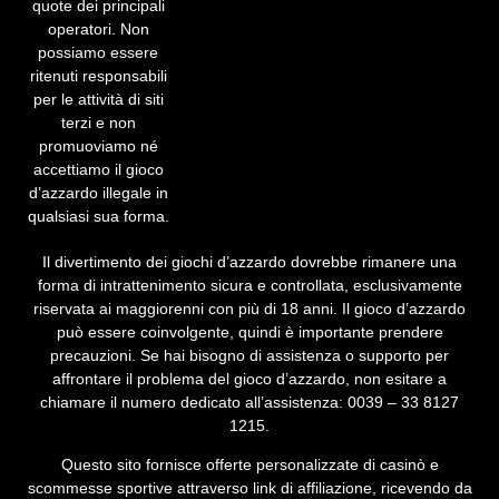
quote dei principali
operatori. Non
possiamo essere
ritenuti responsabili
per le attività di siti
terzi e non
promuoviamo né
accettiamo il gioco
d’azzardo illegale in
qualsiasi sua forma.
Il divertimento dei giochi d’azzardo dovrebbe rimanere una
forma di intrattenimento sicura e controllata, esclusivamente
riservata ai maggiorenni con più di 18 anni. Il gioco d’azzardo
può essere coinvolgente, quindi è importante prendere
precauzioni. Se hai bisogno di assistenza o supporto per
affrontare il problema del gioco d’azzardo, non esitare a
chiamare il numero dedicato all’assistenza: 0039 – 33 8127
1215.
Questo sito fornisce offerte personalizzate di casinò e
scommesse sportive attraverso link di affiliazione, ricevendo da