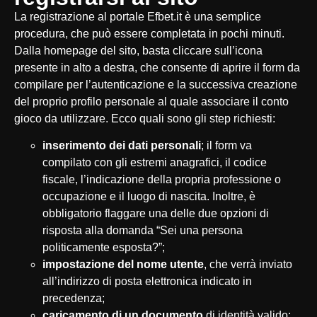
La registrazione al portale Efbet.it è una semplice
procedura, che può essere completata in pochi minuti.
Dalla homepage del sito, basta cliccare sull’icona
presente in alto a destra, che consente di aprire il form da
compilare per l’autenticazione e la successiva creazione
del proprio profilo personale al quale associare il conto
gioco da utilizzare. Ecco quali sono gli step richiesti:
inserimento dei dati personali
; il form va
compilato con gli estremi anagrafici, il codice
fiscale, l’indicazione della propria professione o
occupazione e il luogo di nascita. Inoltre, è
obbligatorio flaggare una delle due opzioni di
risposta alla domanda “Sei una persona
politicamente esposta?”;
impostazione del nome utente
, che verrà inviato
all’indirizzo di posta elettronica indicato in
precedenza;
caricamento di un documento
di identità valido;