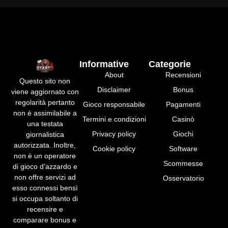
Informative
Categorie
About
Recensioni
Questo sito non
Disclaimer
Bonus
viene aggiornato con
regolarità pertanto
Gioco responsabile
Pagamenti
non è assimilabile a
Termini e condizioni
Casinò
una testata
Privacy policy
Giochi
giornalistica
autorizzata. Inoltre,
Cookie policy
Software
non è un operatore
Scommesse
di gioco d’azzardo e
non offre servizi ad
Osservatorio
esso connessi bensì
si occupa soltanto di
recensire e
comparare bonus e