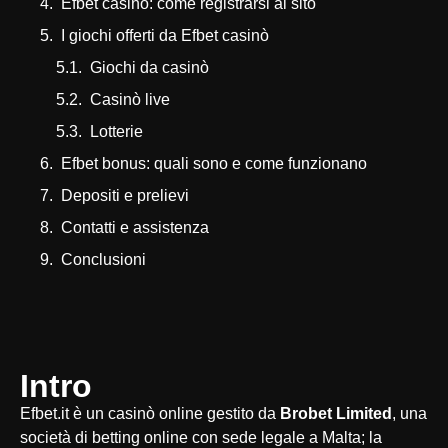
Efbet casinò: come registrarsi al sito
I giochi offerti da Efbet casinò
Giochi da casinò
Casinò live
Lotterie
Efbet bonus: quali sono e come funzionano
Depositi e prelievi
Contatti e assistenza
Conclusioni
Intro
Efbet.it è un casinò online gestito da
Brobet Limited
, una
società di betting online con sede legale a Malta; la