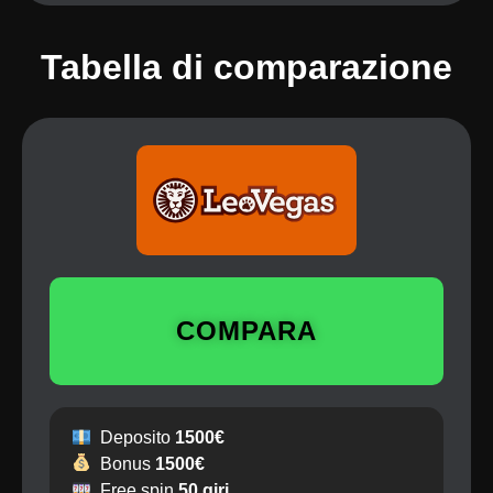
Tabella di comparazione
COMPARA
Deposito
1500€
Bonus
1500€
Free spin
50 giri