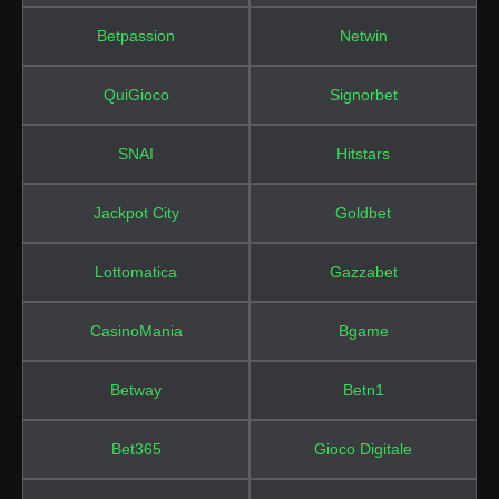
Betpassion
Netwin
QuiGioco
Signorbet
SNAI
Hitstars
Jackpot City
Goldbet
Lottomatica
Gazzabet
CasinoMania
Bgame
Betway
Betn1
Bet365
Gioco Digitale