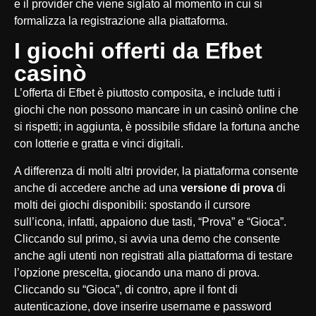
e il provider che viene siglato al momento in cui si
formalizza la registrazione alla piattaforma.
I giochi offerti da Efbet
casinò
L’offerta di Efbet è piuttosto composita, e include tutti i
giochi che non possono mancare in un casinò online che
si rispetti; in aggiunta, è possibile sfidare la fortuna anche
con lotterie e gratta e vinci digitali.
A differenza di molti altri provider, la piattaforma consente
anche di accedere anche ad una
versione di prova
di
molti dei giochi disponibili: spostando il cursore
sull’icona, infatti, appaiono due tasti, “Prova” e “Gioca”.
Cliccando sul primo, si avvia una demo che consente
anche agli utenti non registrati alla piattaforma di testare
l’opzione prescelta, giocando una mano di prova.
Cliccando su “Gioca”, di contro, apre il font di
autenticazione, dove inserire username e password