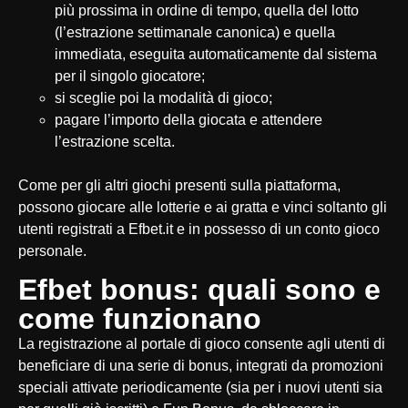
più prossima in ordine di tempo, quella del lotto
(l’estrazione settimanale canonica) e quella
immediata, eseguita automaticamente dal sistema
per il singolo giocatore;
si sceglie poi la modalità di gioco;
pagare l’importo della giocata e attendere
l’estrazione scelta.
Come per gli altri giochi presenti sulla piattaforma,
possono giocare alle lotterie e ai gratta e vinci soltanto gli
utenti registrati a Efbet.it e in possesso di un conto gioco
personale.
Efbet bonus: quali sono e
come funzionano
La registrazione al portale di gioco consente agli utenti di
beneficiare di una serie di bonus, integrati da promozioni
speciali attivate periodicamente (sia per i nuovi utenti sia