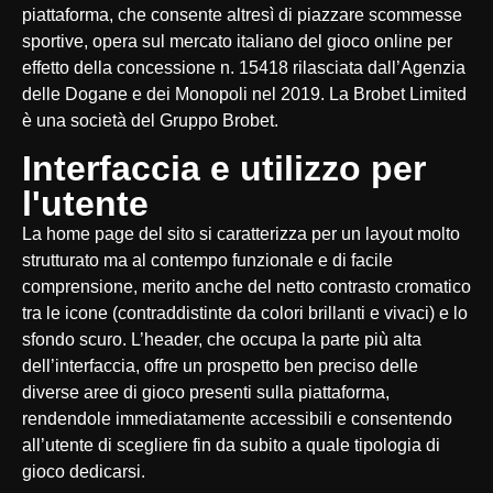
piattaforma, che consente altresì di piazzare scommesse
sportive, opera sul mercato italiano del gioco online per
effetto della concessione n. 15418 rilasciata dall’Agenzia
delle Dogane e dei Monopoli nel 2019. La Brobet Limited
è una società del Gruppo Brobet.
Interfaccia e utilizzo per
l'utente
La home page del sito si caratterizza per un layout molto
strutturato ma al contempo funzionale e di facile
comprensione, merito anche del netto contrasto cromatico
tra le icone (contraddistinte da colori brillanti e vivaci) e lo
sfondo scuro. L’header, che occupa la parte più alta
dell’interfaccia, offre un prospetto ben preciso delle
diverse aree di gioco presenti sulla piattaforma,
rendendole immediatamente accessibili e consentendo
all’utente di scegliere fin da subito a quale tipologia di
gioco dedicarsi.