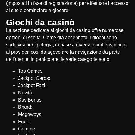
(impostati in fase di registrazione) per effettuare l’accesso
al sito e cominciare a giocare.
Giochi da casinò
La sezione dedicata ai giochi da casinò offre numerose
opzioni di scelta. Come già accennato, i giochi sono
suddivisi per tipologia, in base a diverse caratteristiche o
al provider, così da agevolare la navigazione da parte
dell’utente, in particolare, le varie categorie sono:
Top Games;
Jackpot Cards;
Jackpot Fazi;
Novità;
Buy Bonus;
Brand;
Megaways;
Frutta;
Gemme;