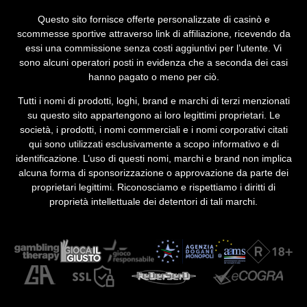
Questo sito fornisce offerte personalizzate di casinò e
scommesse sportive attraverso link di affiliazione, ricevendo da
essi una commissione senza costi aggiuntivi per l’utente. Vi
sono alcuni operatori posti in evidenza che a seconda dei casi
hanno pagato o meno per ciò.
Tutti i nomi di prodotti, loghi, brand e marchi di terzi menzionati
su questo sito appartengono ai loro legittimi proprietari. Le
società, i prodotti, i nomi commerciali e i nomi corporativi citati
qui sono utilizzati esclusivamente a scopo informativo e di
identificazione. L’uso di questi nomi, marchi e brand non implica
alcuna forma di sponsorizzazione o approvazione da parte dei
proprietari legittimi. Riconosciamo e rispettiamo i diritti di
proprietà intellettuale dei detentori di tali marchi.