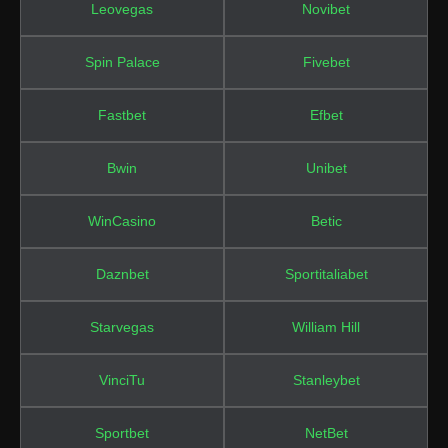
Leovegas
Novibet
Spin Palace
Fivebet
Fastbet
Efbet
Bwin
Unibet
WinCasino
Betic
Daznbet
Sportitaliabet
Starvegas
William Hill
VinciTu
Stanleybet
Sportbet
NetBet