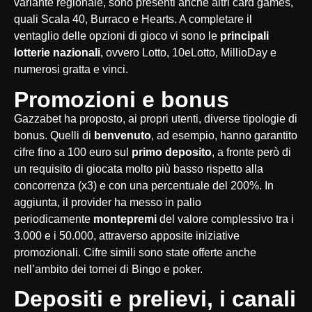
variante regionale, sono presenti anche altri card games,
quali Scala 40, Burraco e Hearts. A completare il
ventaglio delle opzioni di gioco vi sono le
principali
lotterie nazionali
, ovvero Lotto, 10eLotto, MillioDay e
numerosi gratta e vinci.
Promozioni e bonus
Gazzabet ha proposto, ai propri utenti, diverse tipologie di
bonus. Quelli di
benvenuto
, ad esempio, hanno garantito
cifre fino a 100 euro sul
primo deposito
, a fronte però di
un requisito di giocata molto più basso rispetto alla
concorrenza (x3) e con una percentuale del 200%. In
aggiunta, il provider ha messo in palio
periodicamente
montepremi
del valore complessivo tra i
3.000 e i 50.000, attraverso apposite iniziative
promozionali. Cifre simili sono state offerte anche
nell’ambito dei tornei di Bingo e poker.
Depositi e prelievi, i canali