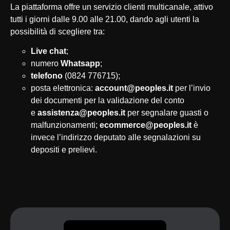
La piattaforma offre un servizio clienti multicanale, attivo
tutti i giorni dalle 9.00 alle 21.00, dando agli utenti la
possibilità di scegliere tra:
Live chat
;
numero
Whatsapp
;
telefono
(0824 776715);
posta elettronica:
account@peoples.it
per l’invio
dei documenti per la validazione del conto
e
assistenza@peoples.it
per segnalare guasti o
malfunzionamenti;
ecommerce@peoples.it
è
invece l’indirizzo deputato alle segnalazioni su
depositi e prelievi.