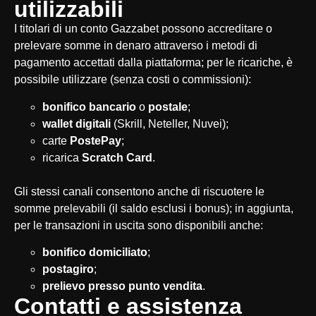
utilizzabili
I titolari di un conto Gazzabet possono accreditare o
prelevare somme in denaro attraverso i metodi di
pagamento accettati dalla piattaforma; per le ricariche, è
possibile utilizzare (senza costi o commissioni):
bonifico bancario
o
postale
;
wallet digitali
(Skrill, Neteller, Nuvei);
carte
PostePay
;
ricarica
Scratch Card
.
Gli stessi canali consentono anche di riscuotere le
somme prelevabili (il saldo esclusi i bonus); in aggiunta,
per le transazioni in uscita sono disponibili anche:
bonifico domiciliato
;
postagiro
;
prelievo presso punto vendita
.
Contatti e assistenza