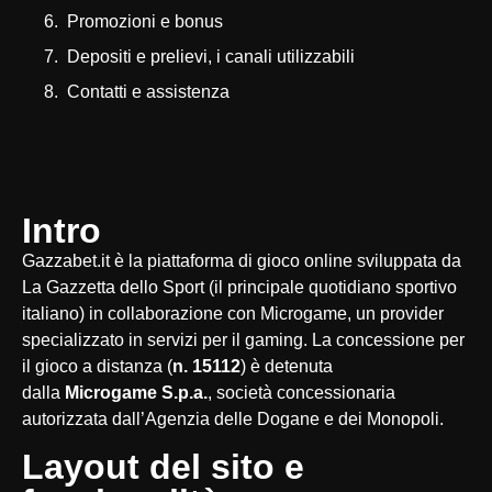
Promozioni e bonus
Depositi e prelievi, i canali utilizzabili
Contatti e assistenza
Intro
Gazzabet.it è la piattaforma di gioco online sviluppata da
La Gazzetta dello Sport (il principale quotidiano sportivo
italiano) in collaborazione con Microgame, un provider
specializzato in servizi per il gaming. La concessione per
il gioco a distanza (
n. 15112
) è detenuta
dalla
Microgame S.p.a.
, società concessionaria
autorizzata dall’Agenzia delle Dogane e dei Monopoli.
Layout del sito e