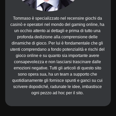
Tommaso è specializzato nel recensire giochi da
casinò e operatori nel mondo del gaming online, ha
un occhio attento ai dettagli e prima di tutto una
profonda dedizione alla comprensione delle
dinamiche di gioco. Per lui è fondamentale che gli
utenti comprendano a fondo potenzialità e rischi del
gioco online e su quanto sia importante avere
consapevolezza e non lasciarsi trascinare dalle
emozioni negative. Tutti gli articoli di questo sito
sono opera sua, ha un team a supporto che
quotidianamente gli fornisce spunti e ganci su cui
scrivere dopodiché, radunate le idee, imbastisce
ogni pezzo ad hoc per il sito.