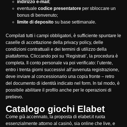
indirizzo e-mail
;
eventuale
codice presentatore
per sbloccare un
bonus di benvenuto;
limite di deposito
su base settimanale.
Compilati tutti i campi obbligatori, è sufficiente spuntare le
caselle di accettazione della privacy policy, delle
condizioni contrattuali e dei termini di utilizzo della
piattaforma. Cliccando poi su ‘Registrati’, la procedura è
completa. Il conto personale va poi verificato: l’utente,
entro i trenta giorni successivi all’avvenuta registrazione,
deve inviare al concessionario una copia fronte – retro
del documento di identità indicato nel form. In tal modo, è
possibile abilitare il profilo anche per le operazioni di
prelievo.
Catalogo giochi Elabet
Come già accennato, la proposta di elabet.it ruota
essenzialmente attorno al casinò, sia online che live, e