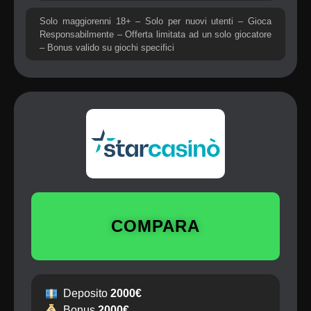
Solo maggiorenni 18+ – Solo per nuovi utenti – Gioca
Responsabilmente – Offerta limitata ad un solo giocatore
– Bonus valido su giochi specifici
COMPARA
Deposito
2000€
Bonus
2000€