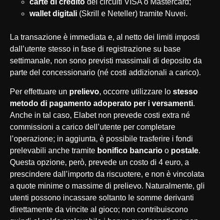
carte di credito
dei circuiti VISA o Mastercard;
wallet digitali
(Skrill e Neteller) tramite Nuvei.
La transazione è immediata e, al netto dei limiti imposti
dall’utente stesso in fase di registrazione su base
settimanale, non sono previsti massimali di deposito da
parte del concessionario (né costi addizionali a carico).
Per effettuare un
prelievo
, occorre utilizzare lo
stesso
metodo di pagamento adoperato per i versamenti
.
Anche in tal caso, Elabet non prevede costi extra né
commissioni a carico dell’utente per completare
l’operazione; in aggiunta, è possibile trasferire i fondi
prelevabili anche tramite
bonifico bancario
o
postale
.
Questa opzione, però, prevede un costo di 4 euro, a
prescindere dall’importo da riscuotere, e non è vincolata
a quote minime o massime di prelievo. Naturalmente, gli
utenti possono incassare soltanto le somme derivanti
direttamente da vincite al gioco; non contribuiscono