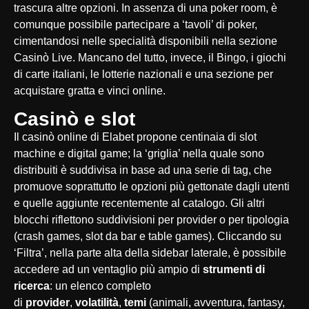
trascura altre opzioni. In assenza di una poker room, è
comunque possibile partecipare a ‘tavoli’ di poker,
cimentandosi nelle specialità disponibili nella sezione
Casinò Live. Mancano del tutto, invece, il Bingo, i giochi
di carte italiani, le lotterie nazionali e una sezione per
acquistare gratta e vinci online.
Casinò e slot
Il casinò online di Elabet propone centinaia di slot
machine e digital game; la ‘griglia’ nella quale sono
distribuiti è suddivisa in base ad una serie di tag, che
promuove soprattutto le opzioni più gettonate dagli utenti
e quelle aggiunte recentemente al catalogo. Gli altri
blocchi riflettono suddivisioni per provider o per tipologia
(crash games, slot da bar e table games). Cliccando su
‘Filtra’, nella parte alta della sidebar laterale, è possibile
accedere ad un ventaglio più ampio di
strumenti di
ricerca
: un elenco completo
di
provider
,
volatilità
,
temi
(animali, avventura, fantasy,