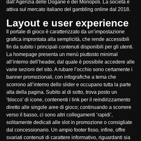
dall’Agenzia delle Dogane e dei Monopoli. La società è
attiva sul mercato italiano del gambling online dal 2018.
Layout e user experience
Il portale di gioco è caratterizzato da un’impostazione
grafica improntata alla semplicità, che rende accessibili
fin da subito i principali contenuti disponibili per gli utenti.
La homepage presenta un menù piuttosto minimal
all’interno dell’header, dal quale è possibile accedere alle
varie sezioni del sito. A rubare l’occhio sono certamente i
banner promozionali, con infografiche a tema che
scorrono all’interno dello slider e occupano tutta la parte
alta della pagina. Subito al di sotto, trova posto un
‘blocco’ di icone, contenenti i link per il reindirizzamento
diretto alle singole aree di gioco; continuando a scorrere
verso il basso, ci sono altri collegamenti ‘rapidi’,
solitamente dedicati alle slot in promozione o consigliate
dal concessionario. Un ampio footer fisso, infine, offre
svariati contenuti di carattere informativo, riguardanti sia