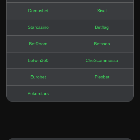
Domusbet
Sisal
Starcasino
Betflag
BetRoom
Betsson
Betwin360
CheScommessa
Eurobet
Plexbet
Pokerstars