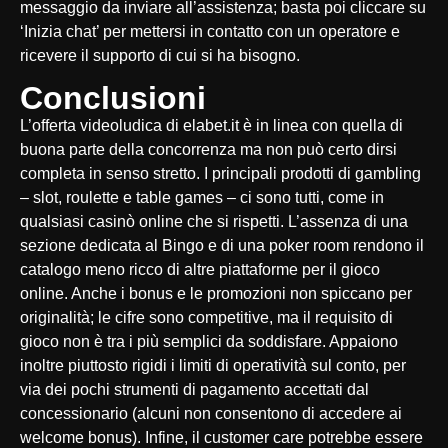
messaggio da inviare all’assistenza; basta poi cliccare su
‘Inizia chat’ per mettersi in contatto con un operatore e
ricevere il supporto di cui si ha bisogno.
Conclusioni
L’offerta videoludica di elabet.it è in linea con quella di
buona parte della concorrenza ma non può certo dirsi
completa in senso stretto. I principali prodotti di gambling
– slot, roulette e table games – ci sono tutti, come in
qualsiasi casinò online che si rispetti. L’assenza di una
sezione dedicata al Bingo e di una poker room rendono il
catalogo meno ricco di altre piattaforme per il gioco
online. Anche i bonus e le promozioni non spiccano per
originalità; le cifre sono competitive, ma il requisito di
gioco non è tra i più semplici da soddisfare. Appaiono
inoltre piuttosto rigidi i limiti di operatività sul conto, per
via dei pochi strumenti di pagamento accettati dal
concessionario (alcuni non consentono di accedere ai
welcome bonus). Infine, il customer care potrebbe essere