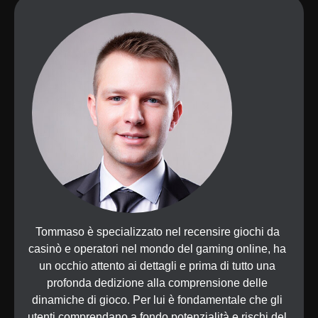
Tommaso è specializzato nel recensire giochi da
casinò e operatori nel mondo del gaming online, ha
un occhio attento ai dettagli e prima di tutto una
profonda dedizione alla comprensione delle
dinamiche di gioco. Per lui è fondamentale che gli
utenti comprendano a fondo potenzialità e rischi del