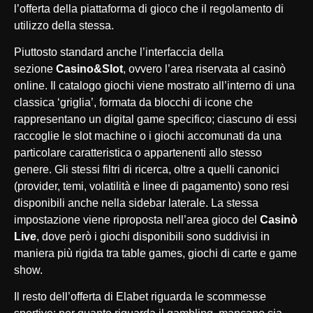
l’offerta della piattaforma di gioco che il regolamento di
utilizzo della stessa.
Piuttosto standard anche l’interfaccia della
sezione
Casino&Slot
, ovvero l’area riservata al casinò
online. Il catalogo giochi viene mostrato all’interno di una
classica ‘griglia’, formata da blocchi di icone che
rappresentano un digital game specifico; ciascuno di essi
raccoglie le slot machine o i giochi accomunati da una
particolare caratteristica o appartenenti allo stesso
genere. Gli stessi filtri di ricerca, oltre a quelli canonici
(provider, temi, volatilità e linee di pagamento) sono resi
disponibili anche nella sidebar laterale. La stessa
impostazione viene riproposta nell’area gioco del
Casinò
Live
, dove però i giochi disponibili sono suddivisi in
maniera più rigida tra table games, giochi di carte e game
show.
Il resto dell’offerta di Elabet riguarda le scommesse