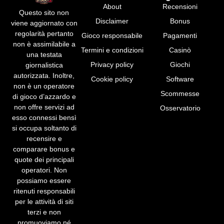
About
Recensioni
Questo sito non
Disclaimer
Bonus
viene aggiornato con
regolarità pertanto
Gioco responsabile
Pagamenti
non è assimilabile a
Termini e condizioni
Casinò
una testata
Privacy policy
Giochi
giornalistica
autorizzata. Inoltre,
Cookie policy
Software
non è un operatore
Scommesse
di gioco d’azzardo e
non offre servizi ad
Osservatorio
esso connessi bensì
si occupa soltanto di
recensire e
comparare bonus e
quote dei principali
operatori. Non
possiamo essere
ritenuti responsabili
per le attività di siti
terzi e non
promuoviamo né