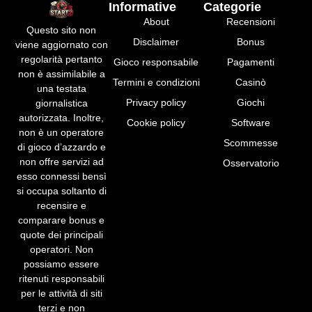
Informative
Categorie
About
Recensioni
Questo sito non
Disclaimer
Bonus
viene aggiornato con
regolarità pertanto
Gioco responsabile
Pagamenti
non è assimilabile a
Termini e condizioni
Casinò
una testata
Privacy policy
Giochi
giornalistica
autorizzata. Inoltre,
Cookie policy
Software
non è un operatore
Scommesse
di gioco d’azzardo e
non offre servizi ad
Osservatorio
esso connessi bensì
si occupa soltanto di
recensire e
comparare bonus e
quote dei principali
operatori. Non
possiamo essere
ritenuti responsabili
per le attività di siti
terzi e non