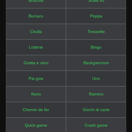
Briscola
Scala 40
Burraco
Peppa
Cirulla
Tressette
Lotterie
Bingo
Gratta e vinci
Backgammon
Pai gow
Uno
Keno
Ramino
Chemin de fer
Giochi di carte
Quick game
Crash game