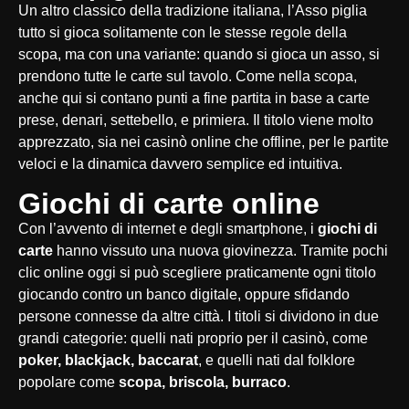
Un altro classico della tradizione italiana, l’Asso piglia
tutto si gioca solitamente con le stesse regole della
scopa, ma con una variante: quando si gioca un asso, si
prendono tutte le carte sul tavolo. Come nella scopa,
anche qui si contano punti a fine partita in base a carte
prese, denari, settebello, e primiera. Il titolo viene molto
apprezzato, sia nei casinò online che offline, per le partite
veloci e la dinamica davvero semplice ed intuitiva.
Giochi di carte online
Con l’avvento di internet e degli smartphone, i
giochi di
carte
hanno vissuto una nuova giovinezza. Tramite pochi
clic online oggi si può scegliere praticamente ogni titolo
giocando contro un banco digitale, oppure sfidando
persone connesse da altre città. I titoli si dividono in due
grandi categorie: quelli nati proprio per il casinò, come
poker, blackjack, baccarat
, e quelli nati dal folklore
popolare come
scopa, briscola, burraco
.