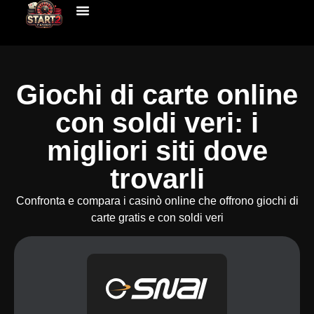
Giochi di carte online
con soldi veri: i
migliori siti dove
trovarli
Confronta e compara i casinò online che offrono giochi di
carte gratis e con soldi veri