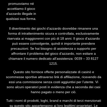
promuoviamo né
accettiamo il gioco
d’azzardo illegale in
qualsiasi sua forma.
Il divertimento dei giochi d’azzardo dovrebbe rimanere una
forma di intrattenimento sicura e controllata, esclusivamente
riservata ai maggiorenni con più di 18 anni. Il gioco d’azzardo
può essere coinvolgente, quindi è importante prendere
precauzioni. Se hai bisogno di assistenza o supporto per
affrontare il problema del gioco d’azzardo, non esitare a
chiamare il numero dedicato all’assistenza: 0039 – 33 8127
1215.
Questo sito fornisce offerte personalizzate di casinò e
scommesse sportive attraverso link di affiliazione, ricevendo da
essi una commissione senza costi aggiuntivi per l’utente. Vi
sono alcuni operatori posti in evidenza che a seconda dei casi
hanno pagato o meno per ciò.
Tutti i nomi di prodotti, loghi, brand e marchi di terzi menzionati
su questo sito appartengono ai loro legittimi proprietari. Le