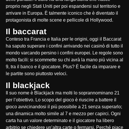
proprio negli Stati Uniti per poi espandersi sul territorio e
arrivare in Europa. È talmente iconico che è diventato il
protagonista di molte scene e pellicole di Hollywood.
Il baccarat
Conteso tra Francia e Italia per le origini, oggi il Baccarat
ha saputo superare i confini arrivando nei casinò di tutto il
mondo varcando persino i confini europei. Le regole sono
molto facili: si scommette su chi avrà la mano più vicina al
9, tra il banco e il giocatore. Plus? È facile da imparare e
le partite sono piuttosto veloci.
Il blackjack
Il suo nome è Blackjack ma molti lo soprannominano 21
per l’obiettivo. Lo scopo del gioco è riuscire a battere il
gioco avvicinandosi il più possibile a 21 senza superarlo;
una dinamica molto simile al 7 e mezzo per capirci. Ogni
carta ha un valore determinato e il giocatore ha libero
arbitrio se chiedere un’altra carte o fermarsi. Perché piace