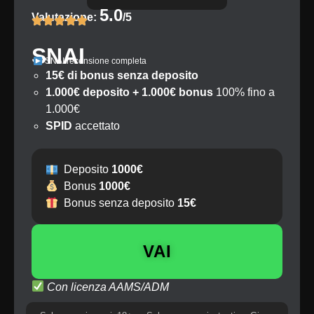
5.0
Valutazione:
/5
SNAI
SNAI recensione completa
15€ di bonus senza deposito
1.000€ deposito + 1.000€ bonus
100% fino a
1.000€
SPID
accettato
Deposito
1000€
Bonus
1000€
Bonus senza deposito
15€
VAI
Con licenza AAMS/ADM