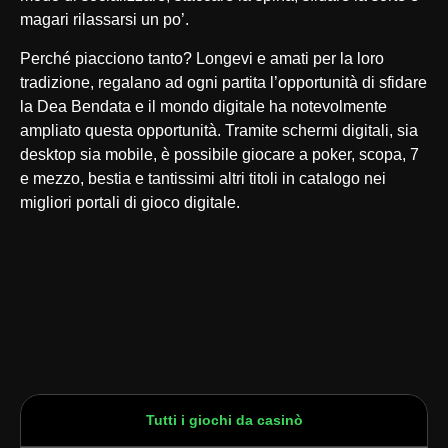
magari rilassarsi un po’.
Perché piacciono tanto? Longevi e amati per la loro
tradizione, regalano ad ogni partita l’opportunità di sfidare
la Dea Bendata e il mondo digitale ha notevolmente
ampliato questa opportunità. Tramite schermi digitali, sia
desktop sia mobile, è possibile giocare a poker, scopa, 7
e mezzo, bestia e tantissimi altri titoli in catalogo nei
migliori portali di gioco digitale.
Tutti i giochi da casinò