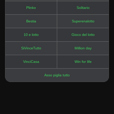
Plinko
Solitario
Bestia
Superenalotto
10 e lotto
Gioco del lotto
SiVinceTutto
Million day
VinciCasa
Win for life
Asso piglia tutto