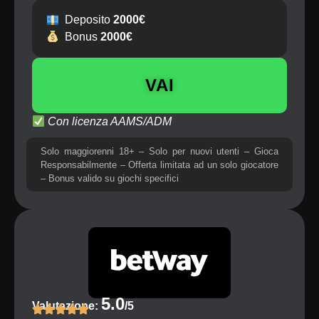
Deposito
2000€
Bonus
2000€
VAI
Con licenza AAMS/ADM
Solo maggiorenni 18+ – Solo per nuovi utenti – Gioca
Responsabilmente – Offerta limitata ad un solo giocatore
– Bonus valido su giochi specifici
5.0
Valutazione:
/5