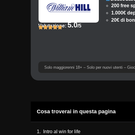
200 free s
1.000€ de
20€ di bo
5.0
Valutazione:
/5
Solo maggiorenni 18+ – Solo per nuovi utenti – Gioc
Cosa troverai in questa pagina
Intro al win for life