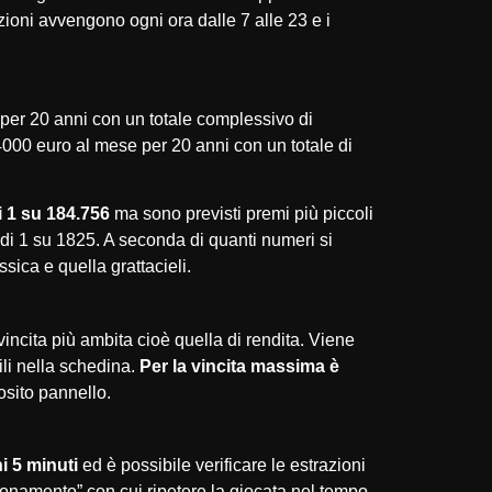
zioni avvengono ogni ora dalle 7 alle 23 e i
 per 20 anni con un totale complessivo di
4000 euro al mese per 20 anni con un totale di
di 1 su 184.756
ma sono previsti premi più piccoli
 di 1 su 1825. A seconda di quanti numeri si
sica e quella grattacieli.
incita più ambita cioè quella di rendita. Viene
ili nella schedina.
Per la vincita massima è
sito pannello.
i 5 minuti
ed è possibile verificare le estrazioni
bbonamento” con cui ripetere la giocata nel tempo.