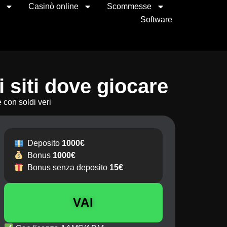
i
Casinò online
Scommesse
Software
ri siti dove giocare
e con soldi veri
Deposito
1000€
Bonus
1000€
Bonus senza deposito
15€
VAI