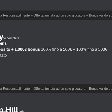
a Responsabilmente – Offerta limitata ad un solo giocatore – Bonus valido su 
y
ione completa
pins
posito + 1.000€ bonus
100% fino a 500€ + 100% fino a 500€
tato
a Responsabilmente – Offerta limitata ad un solo giocatore – Bonus valido su 
m Hill
ecensione completa