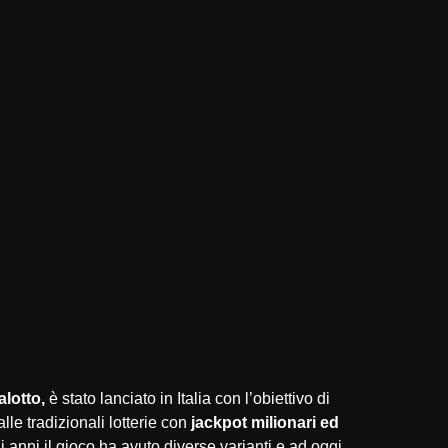
lotto,
è stato lanciato in Italia con l’obiettivo di
lle tradizionali lotterie con
jackpot milionari ed
li anni il gioco ha avuto diverse varianti e ad oggi