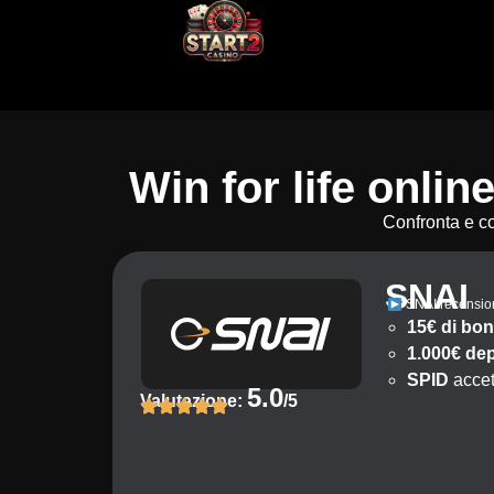
Win for life online
Confronta e com
SNAI
SNAI recensio
15€ di bo
1.000€ de
SPID
accet
5.0
Valutazione:
/5