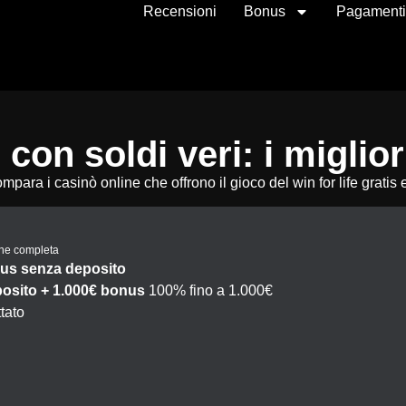
Recensioni
Bonus
Pagament
 con soldi veri: i miglio
para i casinò online che offrono il gioco del win for life gratis 
ne completa
nus senza deposito
posito + 1.000€ bonus
100% fino a 1.000€
tato