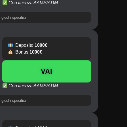
Con licenza AAMS/ADM
giochi specifici
Deposito
1000€
Bonus
1000€
VAI
Con licenza AAMS/ADM
giochi specifici