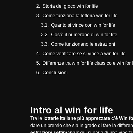
Storia del gioco win for life
Come funziona la lotteria win for life
Quanto si vince con win for life
Cos’è il numerone di win for life
Come funzionano le estrazioni
Come verificare se si vince a win for life
Differenze tra win for life classico e win for l
Conclusioni
Intro al win for life
Tra le
lotterie italiane più apprezzate c’è Win fo
dare un premio che sia in grado di fare la differe
estrazioni settimanali
: qui si parla di una vincit