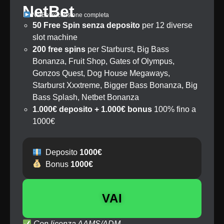
NetBet
NetBet recensione completa
50 Free Spin senza deposito
per 12 diverse
slot machine
200 free spins
per Starburst, Big Bass
Bonanza, Fruit Shop, Gates of Olympus,
Gonzos Quest, Dog House Megaways,
Starburst Xxxtreme, Bigger Bass Bonanza, Big
Bass Splash, Netbet Bonanza
1.000€ deposito + 1.000€ bonus
100% fino a
1000€
Deposito
1000€
Bonus
1000€
VAI
Con licenza AAMS/ADM