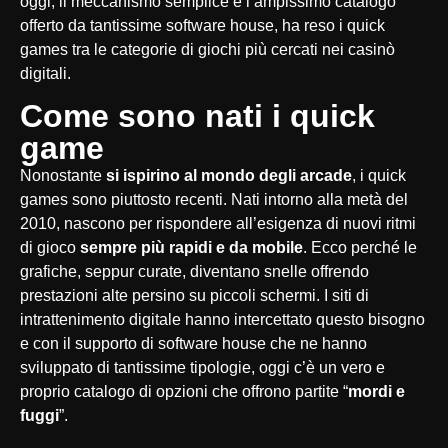
oggi, il meccanismo semplice e l’ampissimo catalogo
offerto da tantissime software house, ha reso i quick
games tra le categorie di giochi più cercati nei casinò
digitali.
Come sono nati i quick
game
Nonostante
si ispirino al mondo degli arcade
, i quick
games sono piuttosto recenti. Nati intorno alla metà del
2010, nascono per rispondere all’esigenza di nuovi ritmi
di gioco
sempre più rapidi e da mobile
. Ecco perché le
grafiche, seppur curate, diventano snelle offrendo
prestazioni alte persino su piccoli schermi. I siti di
intrattenimento digitale hanno intercettato questo bisogno
e con il supporto di software house che ne hanno
sviluppato di tantissime tipologie, oggi c’è un vero e
proprio catalogo di opzioni che offrono partite “
mordi e
fuggi
”.