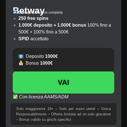
Betway
Betway recensione completa
250 free spins
1.000€ deposito + 1.000€ bonus
100% fino a
500€ + 100% fino a 500€
SPID
accettato
Deposito
1000€
Bonus
1000€
VAI
Con licenza AAMS/ADM
Solo maggiorenni 18+ – Solo per nuovi utenti – Gioca
Responsabilmente – Offerta limitata ad un solo giocatore
– Bonus valido su giochi specifici