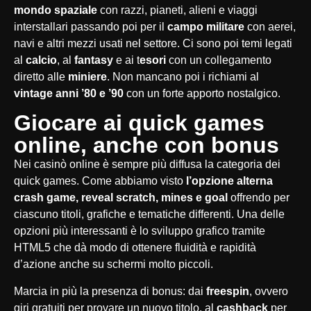
mondo spaziale
con razzi, pianeti, alieni e viaggi
interstallari passando poi per il
campo militare
con aerei,
navi e altri mezzi usati nel settore. Ci sono poi temi legati
al
calcio
, al
fantasy
e ai t
esori
con un collegamento
diretto alle
miniere
. Non mancano poi i richiami al
vintage anni ’80 e ’90
con un forte apporto nostalgico.
Giocare ai quick games
online, anche con bonus
Nei casinò online è sempre più diffusa la categoria dei
quick games. Come abbiamo visto
l’opzione alterna
crash game, reveal scratch, mines e goal
offrendo per
ciascuno titoli, grafiche e tematiche differenti. Una delle
opzioni più interessanti è lo sviluppo grafico tramite
HTML5 che dà modo di ottenere fluidità e rapidità
d’azione anche su schermi molto piccoli.
Marcia in più la presenza di bonus: dai
freespin
, ovvero
giri gratuiti per provare un nuovo titolo, al
cashback
per