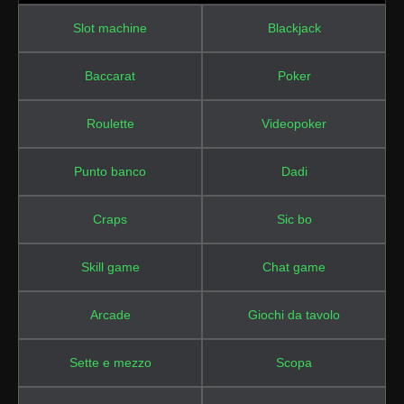
Slot machine
Blackjack
Baccarat
Poker
Roulette
Videopoker
Punto banco
Dadi
Craps
Sic bo
Skill game
Chat game
Arcade
Giochi da tavolo
Sette e mezzo
Scopa