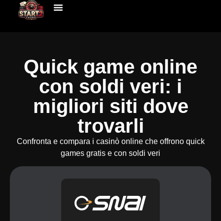
Quick game online
con soldi veri: i
migliori siti dove
trovarli
Confronta e compara i casinò online che offrono quick
games gratis e con soldi veri