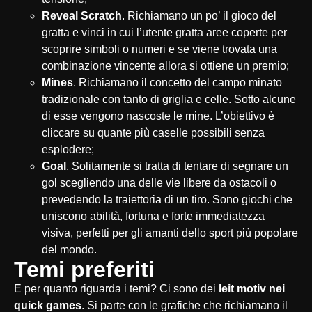
Reveal Scratch
. Richiamano un po’ il gioco del
gratta e vinci in cui l’utente gratta aree coperte per
scoprire simboli o numeri e se viene trovata una
combinazione vincente allora si ottiene un premio;
Mines
. Richiamano il concetto del campo minato
tradizionale con tanto di griglia e celle. Sotto alcune
di esse vengono nascoste le mine. L’obiettivo è
cliccare su quante più caselle possibili senza
esplodere;
Goal
. Solitamente si tratta di tentare di segnare un
gol scegliendo una delle vie libere da ostacoli o
prevedendo la traiettoria di un tiro. Sono giochi che
uniscono abilità, fortuna e forte immediatezza
visiva, perfetti per gli amanti dello sport più popolare
del mondo.
Temi preferiti
E per quanto riguarda i temi? Ci sono dei
leit motiv nei
quick games
. Si parte con le grafiche che richiamano il