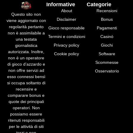
Informative
Categorie
About
Recensioni
Questo sito non
Disclaimer
Bonus
viene aggiornato con
regolarità pertanto
Gioco responsabile
Pagamenti
non è assimilabile a
Termini e condizioni
Casinò
una testata
Privacy policy
Giochi
giornalistica
autorizzata. Inoltre,
Cookie policy
Software
non è un operatore
Scommesse
di gioco d’azzardo e
non offre servizi ad
Osservatorio
esso connessi bensì
si occupa soltanto di
recensire e
comparare bonus e
quote dei principali
operatori. Non
possiamo essere
ritenuti responsabili
per le attività di siti
terzi e non