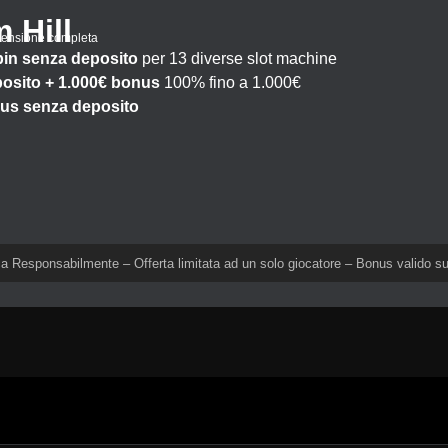
m Hill
ecensione completa
pin senza deposito
per 13 diverse slot machine
posito + 1.000€ bonus
100% fino a 1.000€
nus senza deposito
a Responsabilmente – Offerta limitata ad un solo giocatore – Bonus valido su 