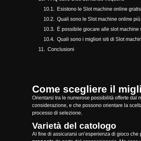
Esistono le Slot machine online grati
Quali sono le Slot machine online più
È possibile giocare alle slot machine
Quali sono i migliori siti di Slot mach
Conclusioni
Come scegliere il migl
Orientarsi tra le numerose possibilità offerte da
considerazione, e che possono orientare la scelta
processo di selezione.
Varietà del catologo
Al fine di assicurarsi un’esperienza di gioco che 