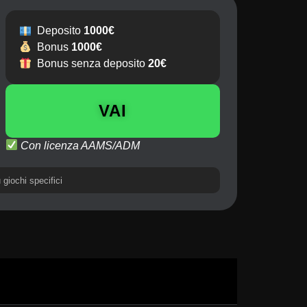
Deposito
1000€
Bonus
1000€
Bonus senza deposito
20€
VAI
Con licenza AAMS/ADM
giochi specifici