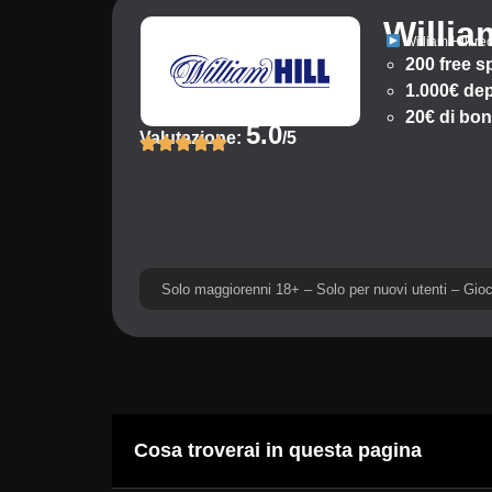
Willia
William Hill r
200 free s
1.000€ de
20€ di bo
5.0
Valutazione:
/5
Solo maggiorenni 18+ – Solo per nuovi utenti – Gioc
Cosa troverai in questa pagina