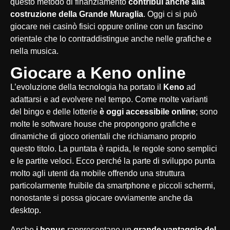
questo metodo di finanziamento
contribuì anche alla
costruzione della Grande Muraglia
. Oggi ci si può
giocare nei casinò fisici oppure online con un fascino
orientale che lo contraddistingue anche nelle grafiche e
nella musica.
Giocare a Keno online
L’evoluzione della tecnologia ha portato il
Keno
ad
adattarsi e ad evolvere nel tempo. Come molte varianti
del bingo e delle lotterie
è oggi accessibile online
; sono
molte le software house che propongono grafiche e
dinamiche di gioco orientali che richiamano proprio
questo titolo. La puntata è rapida, le regole sono semplici
e le partite veloci. Ecco perché la parte di sviluppo punta
molto agli utenti da mobile offrendo una struttura
particolarmente fruibile da smartphone e piccoli schermi,
nonostante si possa giocare ovviamente anche da
desktop.
Anche
i bonus
rappresentano un
grande vantaggio del