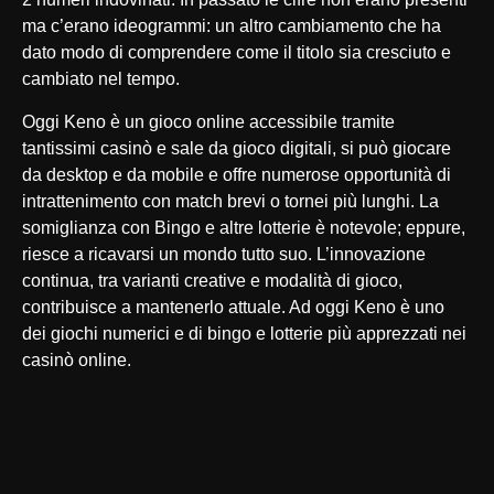
ma c’erano ideogrammi: un altro cambiamento che ha
dato modo di comprendere come il titolo sia cresciuto e
cambiato nel tempo.
Oggi Keno è un gioco online accessibile tramite
tantissimi casinò e sale da gioco digitali, si può giocare
da desktop e da mobile e offre numerose opportunità di
intrattenimento con match brevi o tornei più lunghi. La
somiglianza con Bingo e altre lotterie è notevole; eppure,
riesce a ricavarsi un mondo tutto suo. L’innovazione
continua, tra varianti creative e modalità di gioco,
contribuisce a mantenerlo attuale. Ad oggi Keno è uno
dei giochi numerici e di bingo e lotterie più apprezzati nei
casinò online.