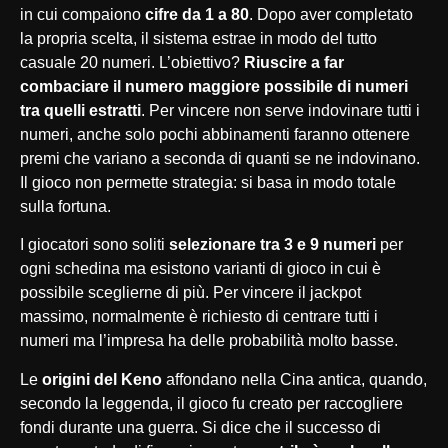
in cui compaiono
cifre da 1 a 80
. Dopo aver completato
la propria scelta, il sistema estrae in modo del tutto
casuale 20 numeri. L’obiettivo?
Riuscire a far
combaciare il numero maggiore possibile di numeri
tra quelli estratti
. Per vincere non serve indovinare tutti i
numeri, anche solo pochi abbinamenti faranno ottenere
premi che variano a seconda di quanti se ne indovinano.
Il gioco non permette strategia: si basa in modo totale
sulla fortuna.
I giocatori sono soliti
selezionare tra 3 e 9 numeri
per
ogni schedina ma esistono varianti di gioco in cui è
possibile sceglierne di più. Per vincere il jackpot
massimo, normalmente è richiesto di centrare tutti i
numeri ma l’impresa ha delle probabilità molto basse.
Le
origini del Keno
affondano nella Cina antica, quando,
secondo la leggenda, il gioco fu creato per raccogliere
fondi durante una guerra. Si dice che il successo di