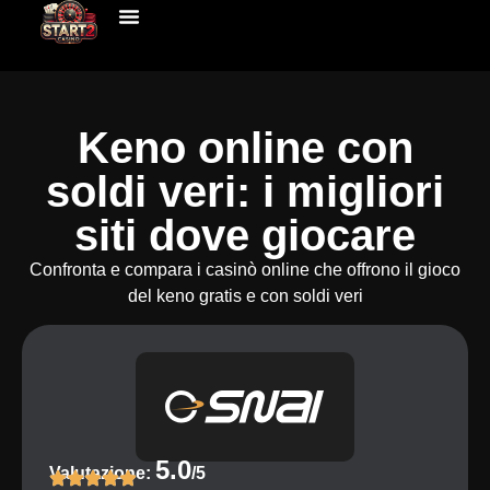
Keno online con
soldi veri: i migliori
siti dove giocare
Confronta e compara i casinò online che offrono il gioco
del keno gratis e con soldi veri
5.0
Valutazione:
/5